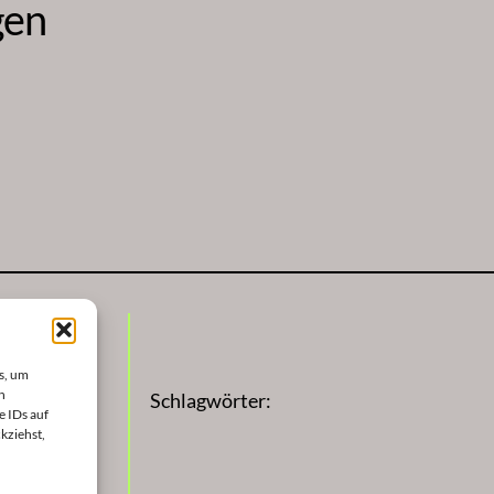
gen
s, um
n
Schlagwörter:
e IDs auf
kziehst,