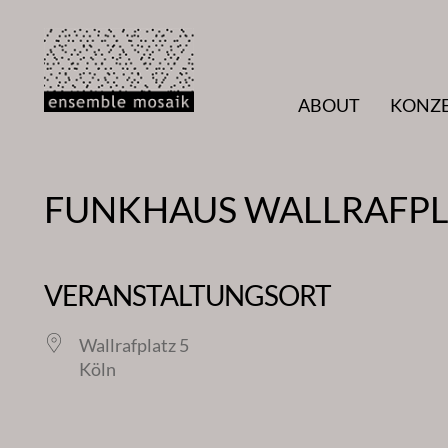
Zum
Inhalt
springen
ABOUT
KONZ
FUNKHAUS WALLRAFPL
VERANSTALTUNGSORT
Wallrafplatz 5
Köln