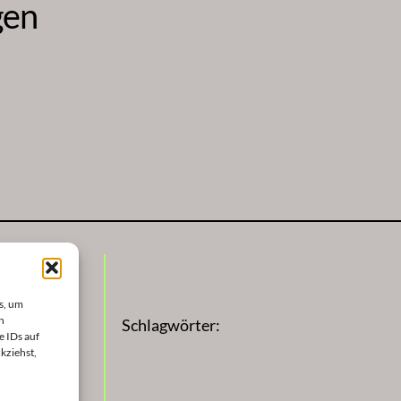
gen
s, um
n
Schlagwörter:
e IDs auf
kziehst,