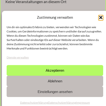
Keine Veranstaltungen an diesem Ort
Zustimmung verwalten
Um dir ein optimales Erlebnis zu bieten, verwenden wir Technologien wie
Cookies, um Geräteinformationen zu speichern und/oder darauf zuzugreifen.
Wenn du diesen Technologien zustimmst, können wir Daten wie das
Surfverhalten oder eindeutige IDs auf dieser Website verarbeiten. Wenn du
Veröffentlicht
9. Januar 2023
in
deine Zustimmung nicht erteilst oder zurückziehst, können bestimmte
Merkmale und Funktionen beeinträchtigt werden.
von
shinse
Dienste verwalten
Schlagwörter:
Akzeptieren
Ablehnen
Einstellungen ansehen
Datenschutzerklärung
Datenschutzerklärung
Impressum