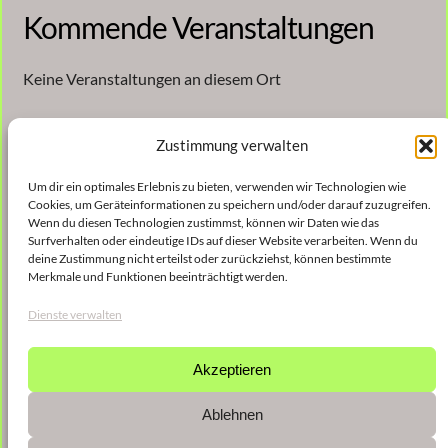
Kommende Veranstaltungen
Keine Veranstaltungen an diesem Ort
Zustimmung verwalten
Um dir ein optimales Erlebnis zu bieten, verwenden wir Technologien wie
Cookies, um Geräteinformationen zu speichern und/oder darauf zuzugreifen.
Wenn du diesen Technologien zustimmst, können wir Daten wie das
Surfverhalten oder eindeutige IDs auf dieser Website verarbeiten. Wenn du
Veröffentlicht
30. August 2024
in
deine Zustimmung nicht erteilst oder zurückziehst, können bestimmte
Merkmale und Funktionen beeinträchtigt werden.
von
Christina Gießmann
Dienste verwalten
Schlagwörter:
Akzeptieren
Ablehnen