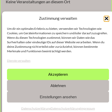
Keine Veranstaltungen an diesem Ort
Zustimmung verwalten
Um dir ein optimales Erlebnis zu bieten, verwenden wir Technologien wie
Cookies, um Geräteinformationen zu speichern und/oder darauf zuzugreifen.
Wenn du diesen Technologien zustimmst, können wir Daten wie das
Surfverhalten oder eindeutige IDs auf dieser Website verarbeiten. Wenn du
Veröffentlicht
30. Oktober 2024
in
deine Zustimmung nicht erteilst oder zurückziehst, können bestimmte
Merkmale und Funktionen beeinträchtigt werden.
von
Christina Gießmann
Dienste verwalten
Schlagwörter:
Akzeptieren
Ablehnen
Einstellungen ansehen
Datenschutzerklärung
Datenschutzerklärung
Impressum