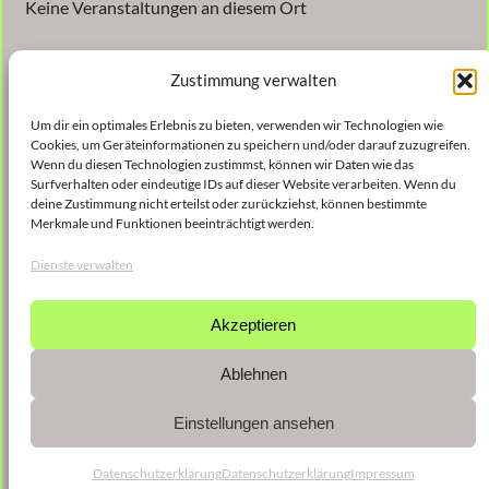
Keine Veranstaltungen an diesem Ort
Zustimmung verwalten
Um dir ein optimales Erlebnis zu bieten, verwenden wir Technologien wie
Cookies, um Geräteinformationen zu speichern und/oder darauf zuzugreifen.
Wenn du diesen Technologien zustimmst, können wir Daten wie das
Surfverhalten oder eindeutige IDs auf dieser Website verarbeiten. Wenn du
Veröffentlicht
30. Oktober 2024
in
deine Zustimmung nicht erteilst oder zurückziehst, können bestimmte
Merkmale und Funktionen beeinträchtigt werden.
von
Christina Gießmann
Dienste verwalten
Schlagwörter:
Akzeptieren
Ablehnen
Einstellungen ansehen
Datenschutzerklärung
Datenschutzerklärung
Impressum