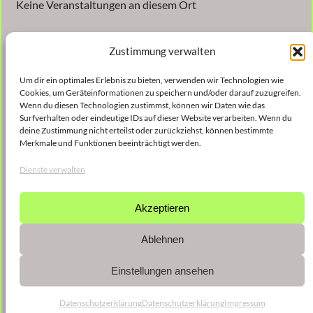
Keine Veranstaltungen an diesem Ort
Zustimmung verwalten
Um dir ein optimales Erlebnis zu bieten, verwenden wir Technologien wie
Cookies, um Geräteinformationen zu speichern und/oder darauf zuzugreifen.
Wenn du diesen Technologien zustimmst, können wir Daten wie das
Surfverhalten oder eindeutige IDs auf dieser Website verarbeiten. Wenn du
Veröffentlicht
9. Januar 2023
in
deine Zustimmung nicht erteilst oder zurückziehst, können bestimmte
Merkmale und Funktionen beeinträchtigt werden.
von
shinse
Dienste verwalten
Schlagwörter:
Akzeptieren
Ablehnen
Einstellungen ansehen
Datenschutzerklärung
Datenschutzerklärung
Impressum