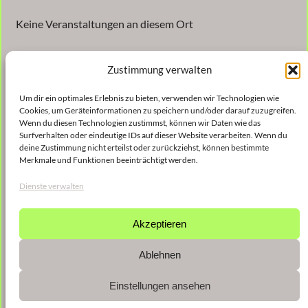
Keine Veranstaltungen an diesem Ort
Zustimmung verwalten
Um dir ein optimales Erlebnis zu bieten, verwenden wir Technologien wie
Cookies, um Geräteinformationen zu speichern und/oder darauf zuzugreifen.
Wenn du diesen Technologien zustimmst, können wir Daten wie das
Surfverhalten oder eindeutige IDs auf dieser Website verarbeiten. Wenn du
Veröffentlicht
9. Januar 2023
in
deine Zustimmung nicht erteilst oder zurückziehst, können bestimmte
Merkmale und Funktionen beeinträchtigt werden.
von
shinse
Dienste verwalten
Schlagwörter:
Akzeptieren
Ablehnen
Einstellungen ansehen