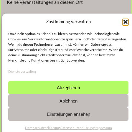
Keine Veranstaltungen an diesem Ort
Zustimmung verwalten
Um dir ein optimales Erlebnis zu bieten, verwenden wir Technologien wie
Cookies, um Geräteinformationen zu speichern und/oder darauf zuzugreifen.
Wenn du diesen Technologien zustimmst, können wir Daten wie das
Surfverhalten oder eindeutige IDs auf dieser Website verarbeiten. Wenn du
Veröffentlicht
9. Januar 2023
in
deine Zustimmung nicht erteilst oder zurückziehst, können bestimmte
Merkmale und Funktionen beeinträchtigt werden.
von
shinse
Dienste verwalten
Schlagwörter:
Akzeptieren
Ablehnen
Einstellungen ansehen
Datenschutzerklärung
Datenschutzerklärung
Impressum