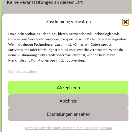
Keine Veranstaltungen an diesem Ort
Zustimmung verwalten
Um dir ein optimales Erlebnis zu bieten, verwenden wir Technologien wie
Cookies, um Geräteinformationen zu speichern und/oder darauf zuzugreifen.
Wenn du diesen Technologien zustimmst, können wir Daten wie das
Surfverhalten oder eindeutige IDs auf dieser Website verarbeiten. Wenn du
Veröffentlicht
9. Januar 2023
in
deine Zustimmung nicht erteilst oder zurückziehst, können bestimmte
Merkmale und Funktionen beeinträchtigt werden.
von
shinse
Dienste verwalten
Schlagwörter:
Akzeptieren
Ablehnen
Einstellungen ansehen
Datenschutzerklärung
Datenschutzerklärung
Impressum