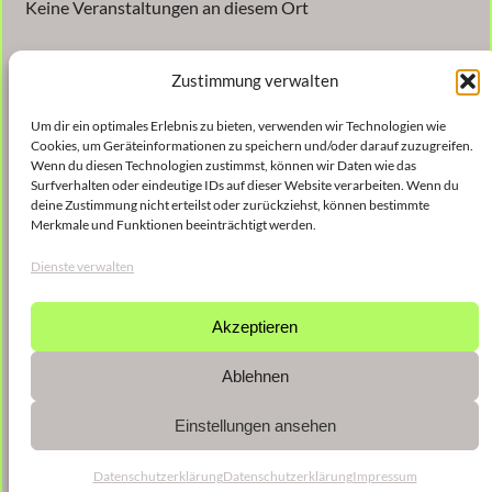
Keine Veranstaltungen an diesem Ort
Zustimmung verwalten
Um dir ein optimales Erlebnis zu bieten, verwenden wir Technologien wie
Cookies, um Geräteinformationen zu speichern und/oder darauf zuzugreifen.
Wenn du diesen Technologien zustimmst, können wir Daten wie das
Surfverhalten oder eindeutige IDs auf dieser Website verarbeiten. Wenn du
Veröffentlicht
9. Januar 2023
in
deine Zustimmung nicht erteilst oder zurückziehst, können bestimmte
Merkmale und Funktionen beeinträchtigt werden.
von
shinse
Dienste verwalten
Schlagwörter:
Akzeptieren
Ablehnen
Einstellungen ansehen
Datenschutzerklärung
Datenschutzerklärung
Impressum