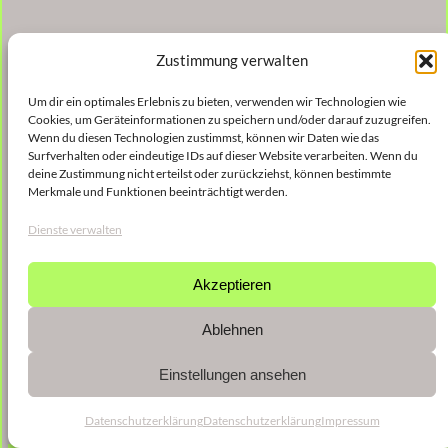
Zustimmung verwalten
Um dir ein optimales Erlebnis zu bieten, verwenden wir Technologien wie
Cookies, um Geräteinformationen zu speichern und/oder darauf zuzugreifen.
Wenn du diesen Technologien zustimmst, können wir Daten wie das
Veröffentlicht
9. Januar 2023
in
Surfverhalten oder eindeutige IDs auf dieser Website verarbeiten. Wenn du
deine Zustimmung nicht erteilst oder zurückziehst, können bestimmte
Merkmale und Funktionen beeinträchtigt werden.
von
shinse
Dienste verwalten
Schlagwörter:
Akzeptieren
Ablehnen
Einstellungen ansehen
Datenschutzerklärung
Datenschutzerklärung
Impressum