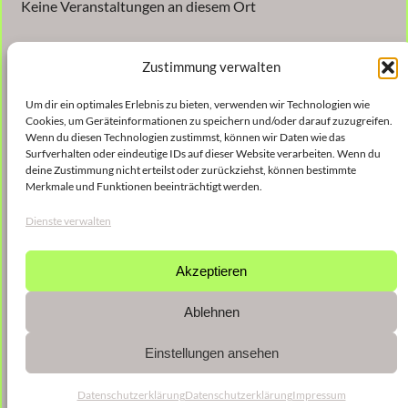
Keine Veranstaltungen an diesem Ort
Zustimmung verwalten
Um dir ein optimales Erlebnis zu bieten, verwenden wir Technologien wie
Cookies, um Geräteinformationen zu speichern und/oder darauf zuzugreifen.
Wenn du diesen Technologien zustimmst, können wir Daten wie das
Surfverhalten oder eindeutige IDs auf dieser Website verarbeiten. Wenn du
Veröffentlicht
9. Januar 2023
in
deine Zustimmung nicht erteilst oder zurückziehst, können bestimmte
Merkmale und Funktionen beeinträchtigt werden.
von
shinse
Dienste verwalten
Schlagwörter:
Akzeptieren
Ablehnen
Einstellungen ansehen
Datenschutzerklärung
Datenschutzerklärung
Impressum