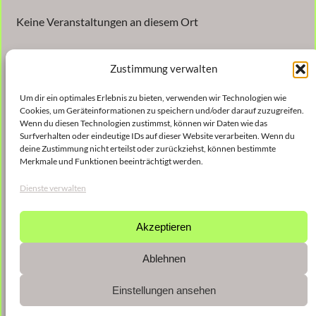
Keine Veranstaltungen an diesem Ort
Zustimmung verwalten
Um dir ein optimales Erlebnis zu bieten, verwenden wir Technologien wie
Cookies, um Geräteinformationen zu speichern und/oder darauf zuzugreifen.
Wenn du diesen Technologien zustimmst, können wir Daten wie das
Surfverhalten oder eindeutige IDs auf dieser Website verarbeiten. Wenn du
Veröffentlicht
30. Oktober 2024
in
deine Zustimmung nicht erteilst oder zurückziehst, können bestimmte
Merkmale und Funktionen beeinträchtigt werden.
von
Christina Gießmann
Dienste verwalten
Schlagwörter:
Akzeptieren
Ablehnen
Einstellungen ansehen