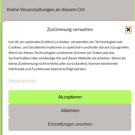
Keine Veranstaltungen an diesem Ort
Zustimmung verwalten
Um dir ein optimales Erlebnis zu bieten, verwenden wir Technologien wie
Cookies, um Geräteinformationen zu speichern und/oder darauf zuzugreifen.
Wenn du diesen Technologien zustimmst, können wir Daten wie das
Surfverhalten oder eindeutige IDs auf dieser Website verarbeiten. Wenn du
Veröffentlicht
30. Oktober 2024
in
deine Zustimmung nicht erteilst oder zurückziehst, können bestimmte
Merkmale und Funktionen beeinträchtigt werden.
von
Christina Gießmann
Dienste verwalten
Schlagwörter:
Akzeptieren
Ablehnen
Einstellungen ansehen