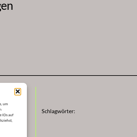
gen
s, um
n
Schlagwörter:
e IDs auf
kziehst,