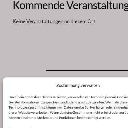
Kommende Veranstaltun
Keine Veranstaltungen an diesem Ort
Zustimmung verwalten
Um dir ein optimales Erlebnis zu bieten, verwenden wir Technologien wie Cookie
Geräteinformationen zu speichern und/oder darauf zuzugreifen. Wenn du diese
Veröffentlicht
4. Januar 2026
in
Technologien zustimmst, können wir Daten wie das Surfverhalten oder eindeutig
dieser Website verarbeiten. Wenn du deine Zustimmung nicht erteilst oder zurüc
können bestimmte Merkmale und Funktionen beeinträchtigt werden.
von
Christina Gießmann