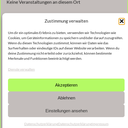
Keine Veranstaltungen an diesem Ort
Zustimmung verwalten
Um dir ein optimales Erlebnis zu bieten, verwenden wir Technologien wie
Cookies, um Geräteinformationen zu speichern und/oder darauf zuzugreifen.
Wenn du diesen Technologien zustimmst, können wir Daten wie das
Surfverhalten oder eindeutige IDs auf dieser Website verarbeiten. Wenn du
Veröffentlicht
9. Januar 2023
in
deine Zustimmung nicht erteilst oder zurückziehst, können bestimmte
Merkmale und Funktionen beeinträchtigt werden.
von
shinse
Dienste verwalten
Schlagwörter:
Akzeptieren
Ablehnen
Einstellungen ansehen
Datenschutzerklärung
Datenschutzerklärung
Impressum