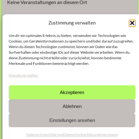
Keine Veranstaltungen an diesem Ort
Zustimmung verwalten
Um dir ein optimales Erlebnis zu bieten, verwenden wir Technologien wie
Cookies, um Geräteinformationen zu speichern und/oder darauf zuzugreifen.
Wenn du diesen Technologien zustimmst, können wir Daten wie das
Surfverhalten oder eindeutige IDs auf dieser Website verarbeiten. Wenn du
Veröffentlicht
23. Januar 2026
in
deine Zustimmung nicht erteilst oder zurückziehst, können bestimmte
Merkmale und Funktionen beeinträchtigt werden.
von
Christina Gießmann
Dienste verwalten
Schlagwörter:
Akzeptieren
Ablehnen
Einstellungen ansehen
Datenschutzerklärung
Datenschutzerklärung
Impressum