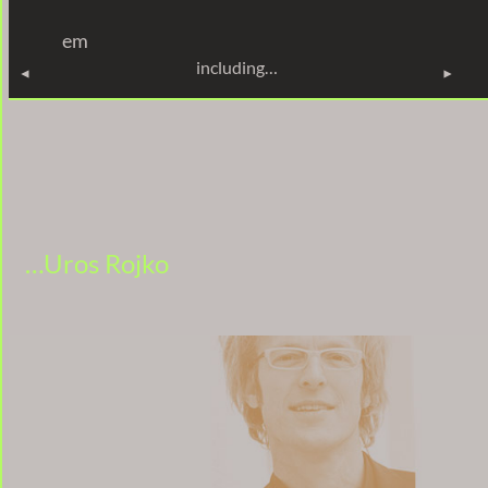
em
INCLUDING…
including…
…Uros Rojko