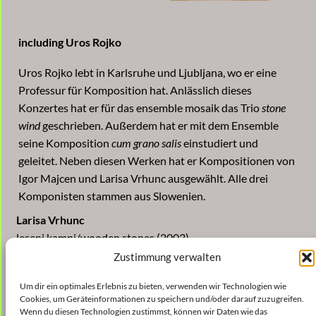
including Uros Rojko
Uros Rojko lebt in Karlsruhe und Ljubljana, wo er eine
Professur für Komposition hat. Anlässlich dieses
Konzertes hat er für das ensemble mosaik das Trio
stone
wind
geschrieben. Außerdem hat er mit dem Ensemble
seine Komposition
cum grano salis
einstudiert und
geleitet. Neben diesen Werken hat er Kompositionen von
Igor Majcen und Larisa Vrhunc ausgewählt. Alle drei
Komponisten stammen aus Slowenien.
Larisa Vrhunc
leseni kamni/wooden stones (2003)
Zustimmung verwalten
Uros Rojko
stone wind (2005)
Um dir ein optimales Erlebnis zu bieten, verwenden wir Technologien wie
Cookies, um Geräteinformationen zu speichern und/oder darauf zuzugreifen.
Wenn du diesen Technologien zustimmst, können wir Daten wie das