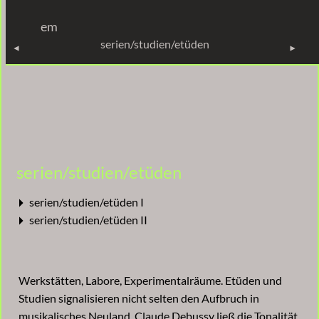
em
PROJEKTE
serien/studien/etüden
serien/studien/etüden
serien/studien/etüden I
serien/studien/etüden II
Werkstätten, Labore, Experimentalräume. Etüden und
Studien signalisieren nicht selten den Aufbruch in
musikalisches Neuland. Claude Debussy ließ die Tonalität