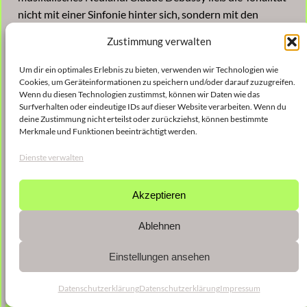
nicht mit einer Sinfonie hinter sich, sondern mit den
bescheidenen Etudes pour piano. Die ersten
Zustimmung verwalten
Klangbotschaften, die Karlheinz Stockhausen aus dem
elektronischen Studio sandte, hießen Studien.
Um dir ein optimales Erlebnis zu bieten, verwenden wir Technologien wie
Um die neuen Gedanken reifen zu lassen, bevorzugen
Cookies, um Geräteinformationen zu speichern und/oder darauf zuzugreifen.
Wenn du diesen Technologien zustimmst, können wir Daten wie das
Komponisten die Form der Serie. Serien, Studien und
Surfverhalten oder eindeutige IDs auf dieser Website verarbeiten. Wenn du
Etüden benennen Experimentalräume, Werkstätten
deine Zustimmung nicht erteilst oder zurückziehst, können bestimmte
Merkmale und Funktionen beeinträchtigt werden.
werden transparent. ensemble mosaik bietet Einblicke in
die Laboratorien von sieben Künstlern.
Dienste verwalten
Akzeptieren
Ablehnen
Einstellungen ansehen
Datenschutzerklärung
Datenschutzerklärung
Impressum