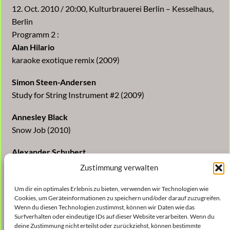
12. Oct. 2010 / 20:00, Kulturbrauerei Berlin – Kesselhaus,
Berlin
Programm 2 :
Alan Hilario
karaoke exotique remix (2009)
Simon Steen-Andersen
Study for String Instrument #2 (2009)
Annesley Black
Snow Job (2010)
Alexander Schubert
Weapon of Choice (2009)
Zustimmung verwalten
Petros Ovsepyan
Um dir ein optimales Erlebnis zu bieten, verwenden wir Technologien wie
Cookies, um Geräteinformationen zu speichern und/oder darauf zuzugreifen.
I (1999)
Wenn du diesen Technologien zustimmst, können wir Daten wie das
Surfverhalten oder eindeutige IDs auf dieser Website verarbeiten. Wenn du
Ernst Surberg
deine Zustimmung nicht erteilst oder zurückziehst, können bestimmte