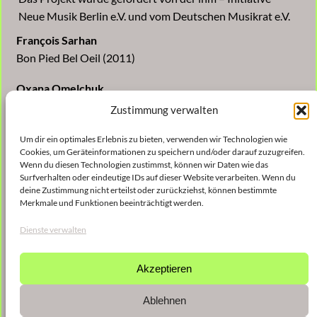
Neue Musik Berlin e.V. und vom Deutschen Musikrat e.V.
François Sarhan
Bon Pied Bel Oeil (2011)
Oxana Omelchuk
Staahaadler Affenstall (2012)
Zustimmung verwalten
Johannes Kreidler
Um dir ein optimales Erlebnis zu bieten, verwenden wir Technologien wie
Cookies, um Geräteinformationen zu speichern und/oder darauf zuzugreifen.
Die “sich sammelnde Erfahrung” (Benn): der Ton (2012)
Wenn du diesen Technologien zustimmst, können wir Daten wie das
Surfverhalten oder eindeutige IDs auf dieser Website verarbeiten. Wenn du
Michael Beil
deine Zustimmung nicht erteilst oder zurückziehst, können bestimmte
exit to enter (2013)
Merkmale und Funktionen beeinträchtigt werden.
Dienste verwalten
Klaus Schedl
Selbsthenker II – durch die Wand in das Gehirn (2012)
Akzeptieren
19. Sep. 2013 / 20:00, Kulturbrauerei Berlin – Kesselhaus,
Berlin
Ablehnen