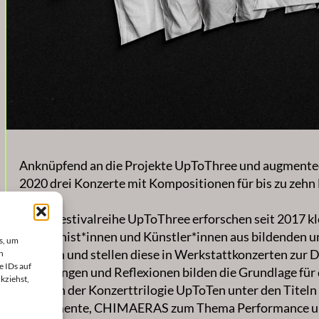
Anknüpfend an die Projekte UpToThree und augmented
2020 drei Konzerte mit Kompositionen für bis zu zehn
In der Festivalreihe UpToThree erforschen seit 2017 
Komponist*innen und Künstler*innen aus bildenden u
s, um
Themen und stellen diese in Werkstattkonzerten zur 
n
e IDs auf
Erfahrungen und Reflexionen bilden die Grundlage für
kziehst,
Rahmen der Konzerttrilogie UpToTen unter den Tit
Instrumente, CHIMAERAS zum Thema Performance u