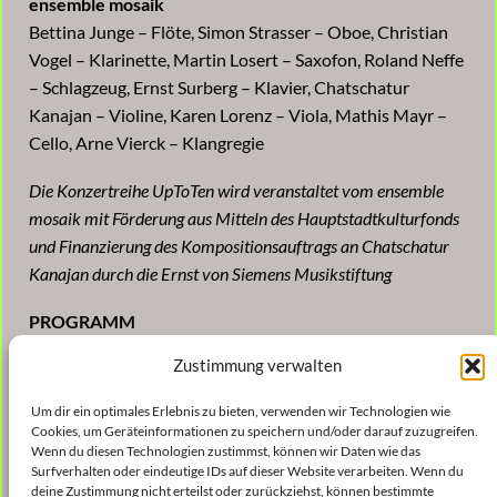
ensemble mosaik
Bettina Junge – Flöte, Simon Strasser – Oboe, Christian
Vogel – Klarinette, Martin Losert – Saxofon, Roland Neffe
– Schlagzeug, Ernst Surberg – Klavier, Chatschatur
Kanajan – Violine, Karen Lorenz – Viola, Mathis Mayr –
Cello, Arne Vierck – Klangregie
Die Konzertreihe UpToTen wird veranstaltet vom ensemble
mosaik mit Förderung aus Mitteln des Hauptstadtkulturfonds
und Finanzierung des Kompositionsauftrags an Chatschatur
Kanajan durch die Ernst von Siemens Musikstiftung
PROGRAMM
Chatschatur Kanajan
Zustimmung verwalten
Neues Werk (2020)
Um dir ein optimales Erlebnis zu bieten, verwenden wir Technologien wie
Cookies, um Geräteinformationen zu speichern und/oder darauf zuzugreifen.
Rykova, Elena / Korol, María
Wenn du diesen Technologien zustimmst, können wir Daten wie das
Neues Werk (2020)
Surfverhalten oder eindeutige IDs auf dieser Website verarbeiten. Wenn du
deine Zustimmung nicht erteilst oder zurückziehst, können bestimmte