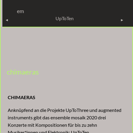
em
UPTOTEN
UpToTen
chimaeras
CHIMAERAS
Anknüpfend an die Projekte UpToThree und augmented
instruments gibt das ensemble mosaik 2020 drei
Konzerte mit Kompositionen für bis zu zehn
Musiker*innen und Elektronik: UpToTen.