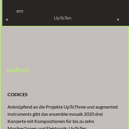
em
UPTOTEN
UpToTen
codices
CODICES
Anknüpfend an die Projekte UpToThree und augmented
instruments gibt das ensemble mosaik 2020 drei
Konzerte mit Kompositionen für bis zu zehn
Musiker*innen und Elektronik: UpToTen.