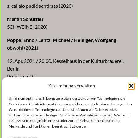
si callalo pudié sentirsas (2020)
Martin Schüttler
SCHWEINE (2020)
Poppe, Enno / Lentz, Michael / Heiniger, Wolfgang
obwohl (2021)
12. Apr. 2021 / 20:00, Kesselhaus in der Kulturbrauerei,
Berlin
Programm 2 :
Sebastian Claren
Zustimmung verwalten
Schlachten 1: Arie für Bariton und Ensemble (2020)
Um dir ein optimales Erlebnis zu bieten, verwenden wir Technologien wie
Cookies, um Geräteinformationen zu speichern und/oder darauf zuzugreifen.
Irene Galindo Quero
Wenn du diesen Technologien zustimmst, können wir Daten wie das
si callalo pudié sentirsas (2020)
Surfverhalten oder eindeutige IDs auf dieser Website verarbeiten. Wenn du
deine Zustimmung nicht erteilst oder zurückziehst, können bestimmte
Martin Schüttler
Merkmale und Funktionen beeinträchtigt werden.
SCHWEINE (2020)
Dienste verwalten