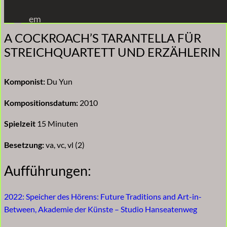
Zum
em
Inhalt
A COCKROACH’S TARANTELLA FÜR
springen
STREICHQUARTETT UND ERZÄHLERIN
Komponist:
Du Yun
Kompositionsdatum:
2010
Spielzeit
15 Minuten
Besetzung:
va, vc, vl (2)
Aufführungen:
2022: Speicher des Hörens: Future Traditions and Art-in-
Between, Akademie der Künste – Studio Hanseatenweg