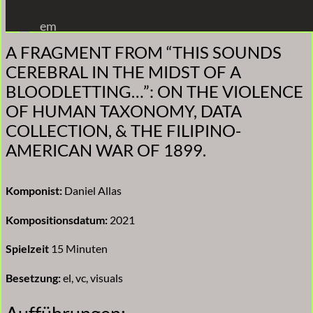
Zum
em
Inhalt
A FRAGMENT FROM “THIS SOUNDS
springen
CEREBRAL IN THE MIDST OF A
BLOODLETTING…”: ON THE VIOLENCE
OF HUMAN TAXONOMY, DATA
COLLECTION, & THE FILIPINO-
AMERICAN WAR OF 1899.
Komponist:
Daniel Allas
Kompositionsdatum:
2021
Spielzeit
15 Minuten
Besetzung:
el, vc, visuals