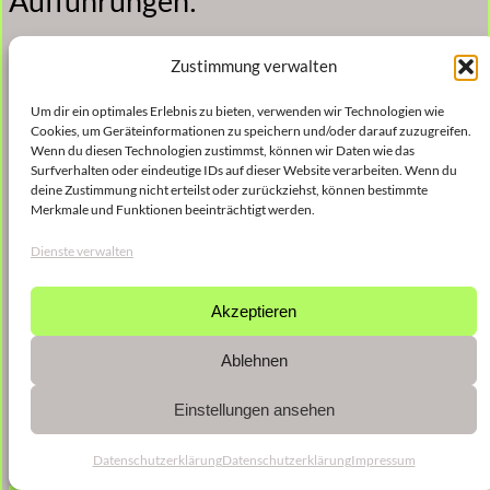
Aufführungen:
2021: UpToThree 2021, Acker Stadt Palast
Zustimmung verwalten
2021: special instruments, Kalvs kyrka
Um dir ein optimales Erlebnis zu bieten, verwenden wir Technologien wie
Cookies, um Geräteinformationen zu speichern und/oder darauf zuzugreifen.
Wenn du diesen Technologien zustimmst, können wir Daten wie das
Surfverhalten oder eindeutige IDs auf dieser Website verarbeiten. Wenn du
deine Zustimmung nicht erteilst oder zurückziehst, können bestimmte
Merkmale und Funktionen beeinträchtigt werden.
Dienste verwalten
Akzeptieren
Ablehnen
Einstellungen ansehen
Datenschutzerklärung
Datenschutzerklärung
Impressum