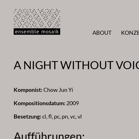
Zum
Inhalt
springen
ABOUT
KONZ
A NIGHT WITHOUT VOI
Komponist:
Chow Jun Yi
Kompositionsdatum:
2009
Besetzung:
cl, fl, pc, pn, vc, vl
Aufführungen: