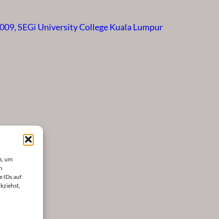
009, SEGi University College Kuala Lumpur
s, um
n
e IDs auf
kziehst,