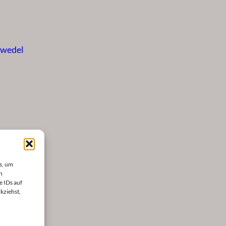
zwedel
s, um
n
e IDs auf
kziehst,