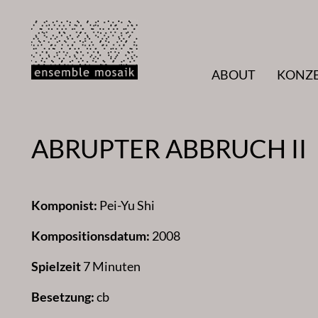
Zum
Inhalt
springen
ABOUT
KONZ
ABRUPTER ABBRUCH II
Komponist:
Pei-Yu Shi
Kompositionsdatum:
2008
Spielzeit
7 Minuten
Besetzung:
cb