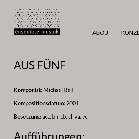
Zum
Inhalt
springen
ABOUT
KONZ
AUS FÜNF
Komponist:
Michael Beil
Kompositionsdatum:
2001
Besetzung:
acc, bn, cb, cl, va, vc
Aufführungen: