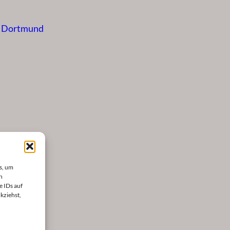
s Dortmund
s, um
n
e IDs auf
kziehst,