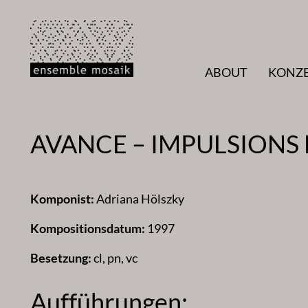
Zum
Inhalt
springen
ABOUT
KONZ
AVANCE – IMPULSIONS
Komponist:
Adriana Hölszky
Kompositionsdatum:
1997
Besetzung:
cl, pn, vc
Aufführungen: