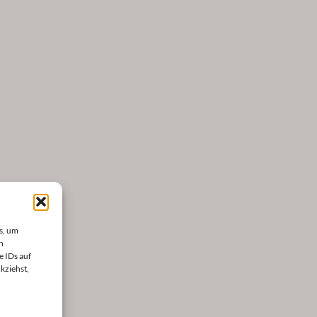
s, um
n
e IDs auf
kziehst,