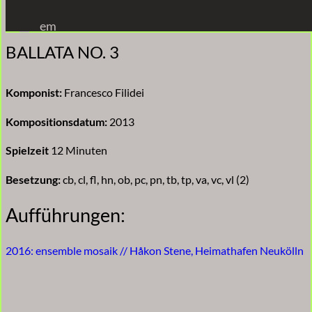
Zum
em
Inhalt
BALLATA NO. 3
springen
Komponist:
Francesco Filidei
Kompositionsdatum:
2013
Spielzeit
12 Minuten
Besetzung:
cb, cl, fl, hn, ob, pc, pn, tb, tp, va, vc, vl (2)
Aufführungen:
2016: ensemble mosaik // Håkon Stene, Heimathafen Neukölln