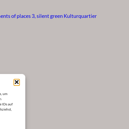
nts of places 3, silent green Kulturquartier
s, um
n
e IDs auf
kziehst,