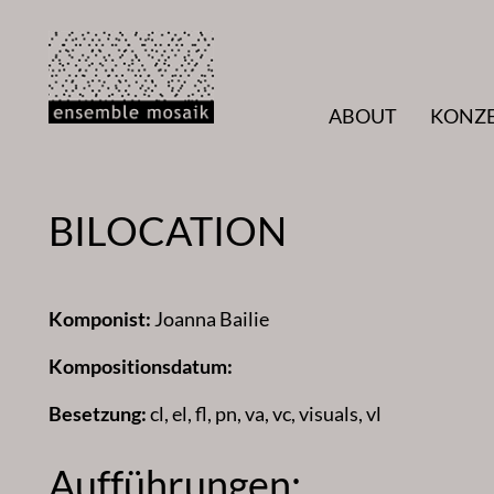
Zum
Inhalt
springen
ABOUT
KONZ
BILOCATION
Komponist:
Joanna Bailie
Kompositionsdatum:
Besetzung:
cl, el, fl, pn, va, vc, visuals, vl
Aufführungen: