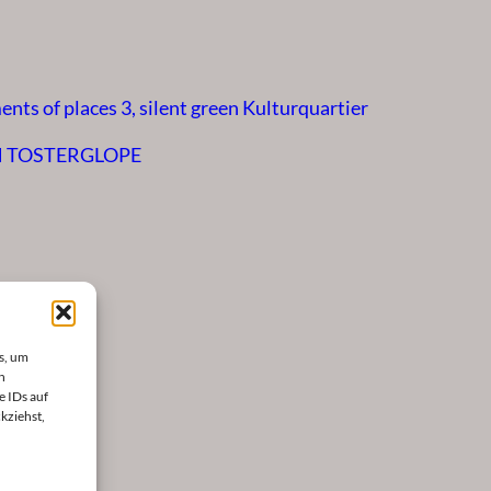
nts of places 3, silent green Kulturquartier
M TOSTERGLOPE
s, um
n
e IDs auf
kziehst,