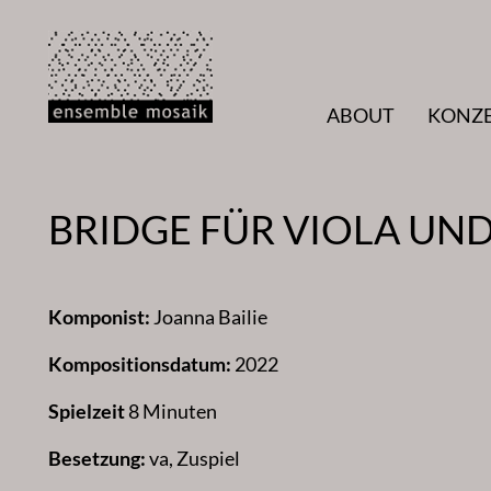
Zum
Inhalt
springen
ABOUT
KONZ
BRIDGE FÜR VIOLA UND
Komponist:
Joanna Bailie
Kompositionsdatum:
2022
Spielzeit
8 Minuten
Besetzung:
va, Zuspiel