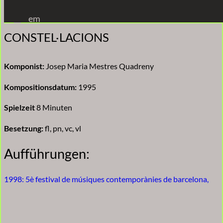
Zum
em
Inhalt
CONSTEL·LACIONS
springen
Komponist:
Josep Maria Mestres Quadreny
Kompositionsdatum:
1995
Spielzeit
8 Minuten
Besetzung:
fl, pn, vc, vl
Aufführungen:
1998: 5è festival de músiques contemporànies de barcelona,