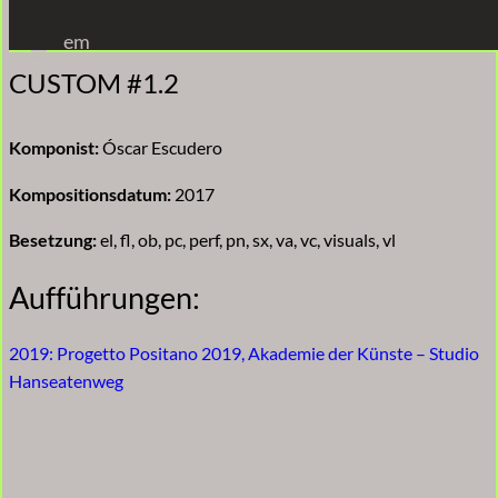
Zum
em
Inhalt
CUSTOM #1.2
springen
Komponist:
Óscar Escudero
Kompositionsdatum:
2017
Besetzung:
el, fl, ob, pc, perf, pn, sx, va, vc, visuals, vl
Aufführungen:
2019: Progetto Positano 2019, Akademie der Künste – Studio
Hanseatenweg