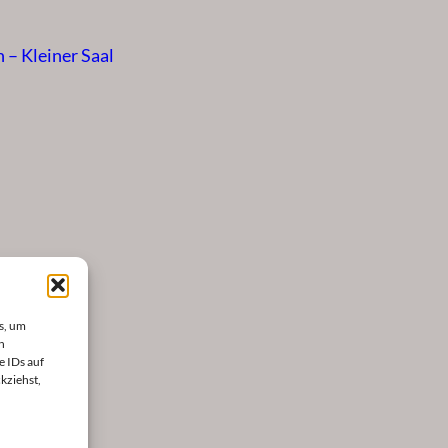
– Kleiner Saal
s, um
n
e IDs auf
kziehst,