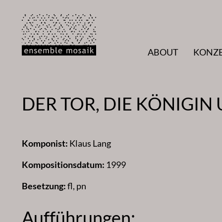
Zum
Inhalt
springen
ABOUT
KONZ
DER TOR, DIE KÖNIGIN
Komponist:
Klaus Lang
Kompositionsdatum:
1999
Besetzung:
fl, pn
Aufführungen: