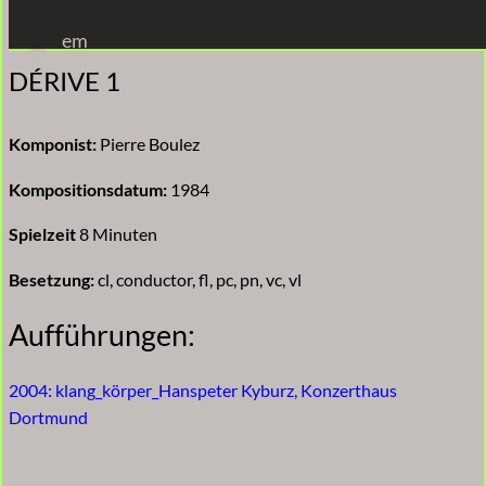
Zum
em
Inhalt
DÉRIVE 1
springen
Komponist:
Pierre Boulez
Kompositionsdatum:
1984
Spielzeit
8 Minuten
Besetzung:
cl, conductor, fl, pc, pn, vc, vl
Aufführungen:
2004: klang_körper_Hanspeter Kyburz, Konzerthaus
Dortmund