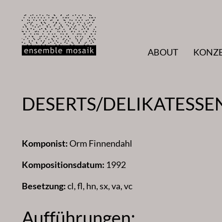
Zum
Inhalt
springen
ABOUT
KONZ
DESERTS/DELIKATESSE
Komponist:
Orm Finnendahl
Kompositionsdatum:
1992
Besetzung:
cl, fl, hn, sx, va, vc
Aufführungen: