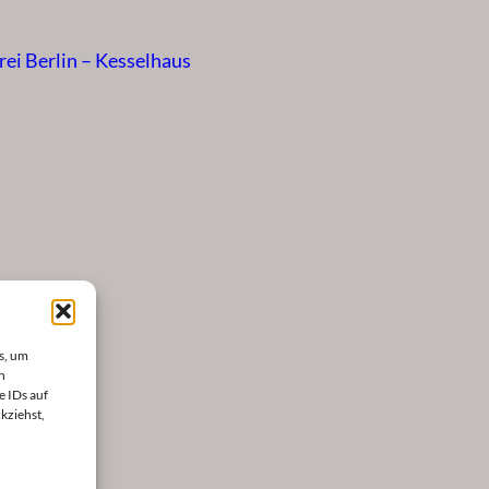
ei Berlin – Kesselhaus
s, um
n
e IDs auf
kziehst,