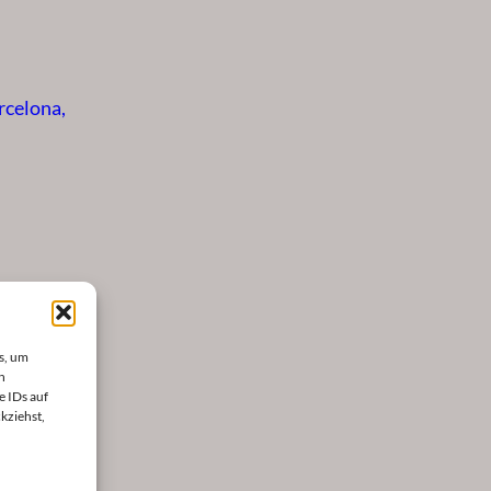
rcelona,
s, um
n
e IDs auf
kziehst,