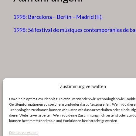
1998: Barcelona – Berlin – Madrid (II),
1998: 5è festival de músiques contemporànies de ba
Zustimmung verwalten
Um dir ein optimales Erlebnis zu bieten, verwenden wir Technologien wie Cookie
Geräteinformationen zu speichern und/oder darauf zuzugreifen. Wenn du diese
Technologien zustimmst, können wir Daten wie das Surfverhalten oder eindeutig
dieser Website verarbeiten. Wenn du deine Zustimmung nicht erteilst oder zurüc
können bestimmte Merkmale und Funktionen beeinträchtigt werden.
Dienste verwalten