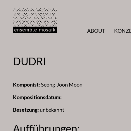
Zum
Inhalt
springen
ABOUT
KONZ
DUDRI
Komponist:
Seong-Joon Moon
Kompositionsdatum:
Besetzung:
unbekannt
Aufführungen: