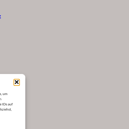
g
s, um
n
e IDs auf
kziehst,