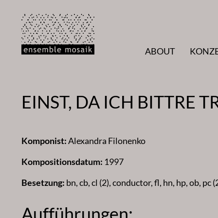
Zum
Inhalt
springen
ABOUT
KONZ
EINST, DA ICH BITTRE
Komponist:
Alexandra Filonenko
Kompositionsdatum:
1997
Besetzung:
bn, cb, cl (2), conductor, fl, hn, hp, ob, pc (2
Aufführungen: