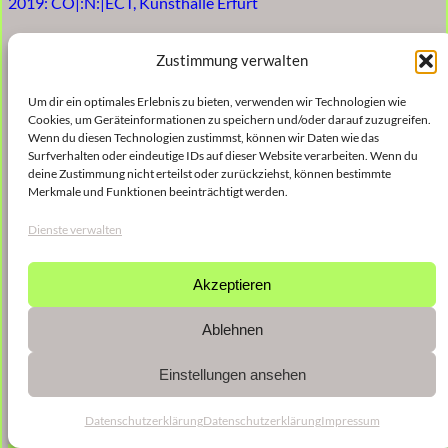
2019: CO|:N:|ECT, Kunsthalle Erfurt
2021: Lange Nacht der Neuen Musik – Robert Schumann
Zustimmung verwalten
Hochschule Düsseldorf, Robert Schumann Hochschule
Um dir ein optimales Erlebnis zu bieten, verwenden wir Technologien wie
2024: Acht Brücken, WDR Funkhaus
Cookies, um Geräteinformationen zu speichern und/oder darauf zuzugreifen.
Wenn du diesen Technologien zustimmst, können wir Daten wie das
2025: Weit!, Pädagogische Hochschule, Aula
Surfverhalten oder eindeutige IDs auf dieser Website verarbeiten. Wenn du
deine Zustimmung nicht erteilst oder zurückziehst, können bestimmte
Merkmale und Funktionen beeinträchtigt werden.
Dienste verwalten
Akzeptieren
Ablehnen
Einstellungen ansehen
Datenschutzerklärung
Datenschutzerklärung
Impressum