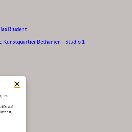
ise Bludenz
Kunstquartier Bethanien – Studio 1
s, um
n
e IDs auf
kziehst,