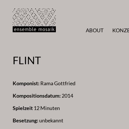
Zum
Inhalt
springen
ABOUT
KONZ
FLINT
Komponist:
Rama Gottfried
Kompositionsdatum:
2014
Spielzeit
12 Minuten
Besetzung:
unbekannt