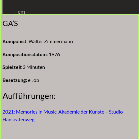
Zum
em
Inhalt
GA’S
springen
Komponist:
Walter Zimmermann
Kompositionsdatum:
1976
Spielzeit
3 Minuten
Besetzung:
el, ob
Aufführungen:
2021: Memories in Music, Akademie der Künste – Studio
Hanseatenweg