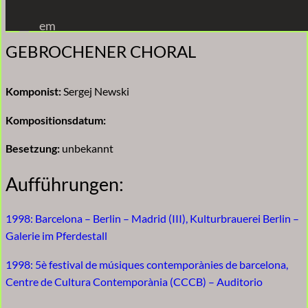
Zum
em
Inhalt
GEBROCHENER CHORAL
springen
Komponist:
Sergej Newski
Kompositionsdatum:
Besetzung:
unbekannt
Aufführungen:
1998: Barcelona – Berlin – Madrid (III), Kulturbrauerei Berlin –
Galerie im Pferdestall
1998: 5è festival de músiques contemporànies de barcelona,
Centre de Cultura Contemporània (CCCB) – Auditorio