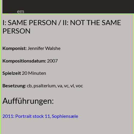
Zum
em
Inhalt
I: SAME PERSON / II: NOT THE SAME
springen
PERSON
Komponist:
Jennifer Walshe
Kompositionsdatum:
2007
Spielzeit
20 Minuten
Besetzung:
cb, psalterium, va, vc, vl, voc
Aufführungen:
2011: Portrait stock 11, Sophiensæle