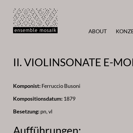
Zum
Inhalt
springen
ABOUT
KONZ
II. VIOLINSONATE E-MO
Komponist:
Ferruccio Busoni
Kompositionsdatum:
1879
Besetzung:
pn, vl
Aufführungen: