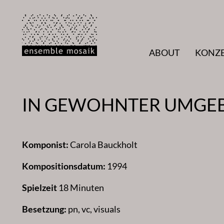
Zum
Inhalt
springen
ABOUT
KONZ
IN GEWOHNTER UMGEB
Komponist:
Carola Bauckholt
Kompositionsdatum:
1994
Spielzeit
18 Minuten
Besetzung:
pn, vc, visuals