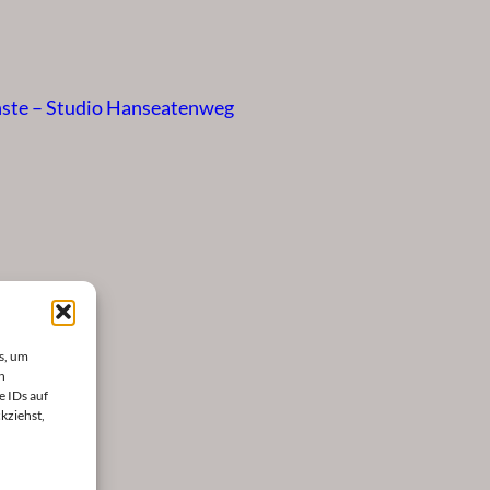
nste – Studio Hanseatenweg
s, um
n
e IDs auf
kziehst,