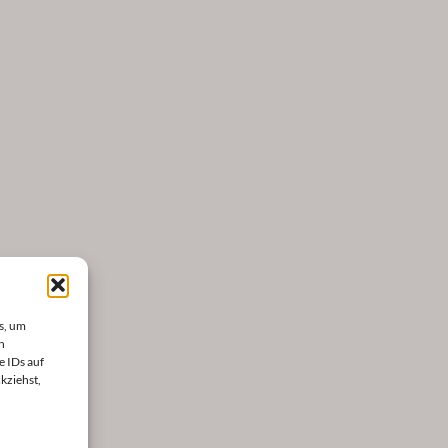
s, um
n
e IDs auf
kziehst,