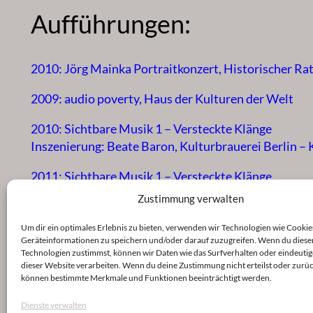
Aufführungen:
2010: Jörg Mainka Portraitkonzert, Historischer Ra
2009: audio poverty, Haus der Kulturen der Welt
2010: Sichtbare Musik 1 – Versteckte Klänge
Inszenierung: Beate Baron, Kulturbrauerei Berlin –
2011: Sichtbare Musik 1 – Versteckte Klänge
Inszenierung: Beate Baron, Kulturzentrum Zehntsc
Zustimmung verwalten
2012: ensemble mosaik berlin
Um dir ein optimales Erlebnis zu bieten, verwenden wir Technologien wie Cookie
zum 15jährigen Bestehen, Theater “Kleines Haus”
Geräteinformationen zu speichern und/oder darauf zuzugreifen. Wenn du diese
Technologien zustimmst, können wir Daten wie das Surfverhalten oder eindeutig
dieser Website verarbeiten. Wenn du deine Zustimmung nicht erteilst oder zurüc
können bestimmte Merkmale und Funktionen beeinträchtigt werden.
Dienste verwalten